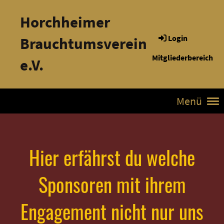
Horchheimer
Login
Brauchtumsverein
Mitgliederbereich
e.V.
Menü
Hier erfährst du welche
Sponsoren mit ihrem
Engagement nicht nur uns