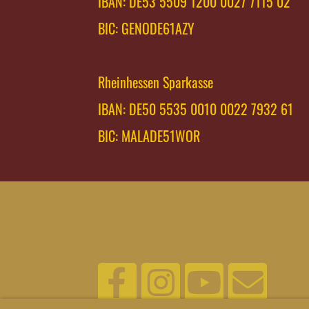
IBAN: DE53 5509 1200 0027 7115 02
BIC: GENODE61AZY
Rheinhessen Sparkasse
IBAN: DE50 5535 0010 0022 7932 61
BIC: MALADE51WOR