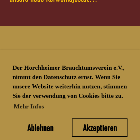
Der Horchheimer Brauchtumsverein e.V.,
nimmt den Datenschutz ernst. Wenn Sie
unsere Website weiterhin nutzen, stimmen
Sie der verwendung von Cookies bitte zu.
© Horchheimer Brauchtumsverein
Mehr Infos
e.V.
Ablehnen
Akzeptieren
Erstellt mit ClubDesk Vereinssoftware