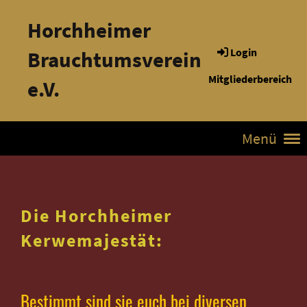
Horchheimer
Login
Brauchtumsverein
Mitgliederbereich
e.V.
Menü
Die Horchheimer
Kerwemajestät:
Bestimmt sind sie euch bei diversen