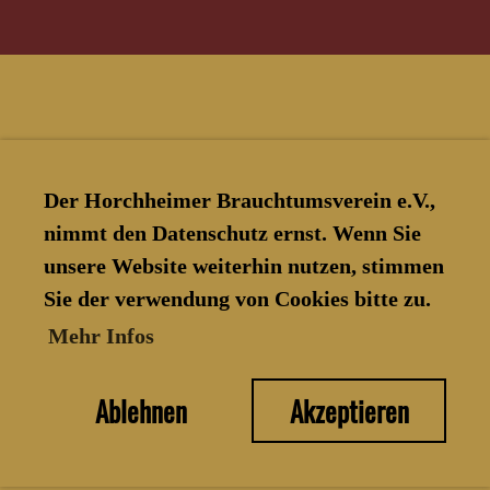
Der Horchheimer Brauchtumsverein e.V.,
nimmt den Datenschutz ernst. Wenn Sie
unsere Website weiterhin nutzen, stimmen
Sie der verwendung von Cookies bitte zu.
© Horchheimer Brauchtumsverein
Mehr Infos
e.V.
Ablehnen
Akzeptieren
Erstellt mit ClubDesk Vereinssoftware