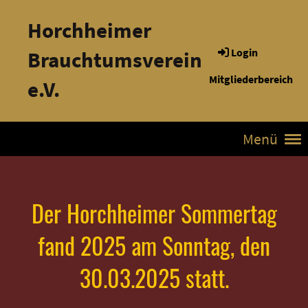
Horchheimer
Login
Brauchtumsverein
Mitgliederbereich
e.V.
Menü
Der Horchheimer Sommertag
fand 2025 am Sonntag, den
30.03.2025 statt.