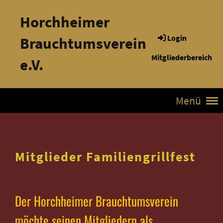
Horchheimer
Login
Brauchtumsverein
Mitgliederbereich
e.V.
Menü
Mitglieder Familiengrillfest
Der Horchheimer Brauchtumsverein
möchte seinen Mitgliedern als