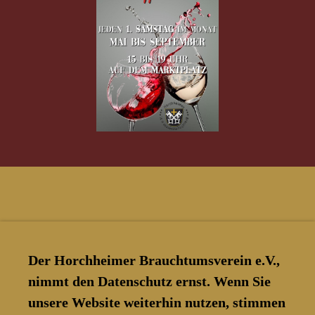
Der Horchheimer Brauchtumsverein e.V.,
nimmt den Datenschutz ernst. Wenn Sie
unsere Website weiterhin nutzen, stimmen