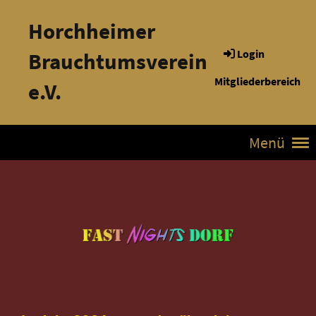
Horchheimer
Login
Brauchtumsverein
Mitgliederbereich
e.V.
Menü