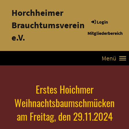
Horchheimer
Login
Brauchtumsverein
Mitgliederbereich
e.V.
Menü
Erstes Hoichmer
Weihnachtsbaumschmücken
am Freitag, den 29.11.2024