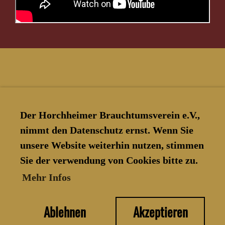
Der Horchheimer Brauchtumsverein e.V.,
nimmt den Datenschutz ernst. Wenn Sie
unsere Website weiterhin nutzen, stimmen
Sie der verwendung von Cookies bitte zu.
© Horchheimer Brauchtumsverein
Mehr Infos
e.V.
Ablehnen
Akzeptieren
Erstellt mit ClubDesk Vereinssoftware