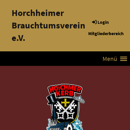
Horchheimer
Login
Brauchtumsverein
Mitgliederbereich
e.V.
Menü