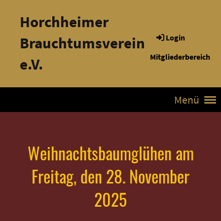
Horchheimer
Login
Brauchtumsverein
Mitgliederbereich
e.V.
Menü
Weihnachtsbaumglühen am
Freitag, den 28. November
2025