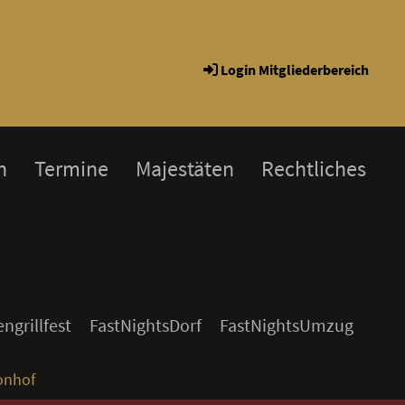
Login Mitgliederbereich
h
Termine
Majestäten
Rechtliches
ngrillfest
FastNightsDorf
FastNightsUmzug
onhof