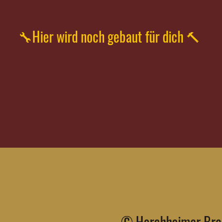
🔧Hier wird noch gebaut für dich 🔨
© Horchheimer Brau